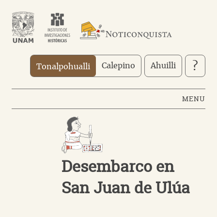
Pasar
al
contenido
principal
?
Calepino
Ahuilli
Tonalpohualli
MENU
Desembarco en
San Juan de Ulúa