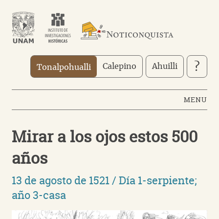
Pasar
al
contenido
principal
?
Calepino
Ahuilli
Tonalpohualli
MENU
Mirar a los ojos estos 500
años
13 de agosto de 1521 / Día 1-serpiente;
año 3-casa