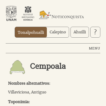
Pasar
al
contenido
principal
?
Calepino
Ahuilli
Tonalpohualli
MENU
Cempoala
Nombres alternativos:
Villaviciosa
,
Antiguo
Toponimia: